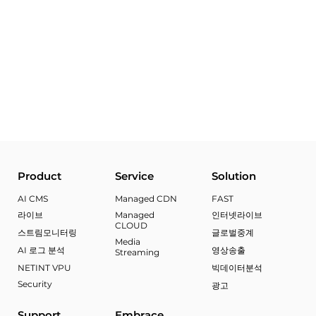
지금 경험해보세요
엠브레이스 기술팀이 귀사 환경에 맞는 MCP 데모와 무상
PoC를 직접 지원합니다.
AI 에이전트 연동 설계부터 구축·운영까지 전 과정을
함께합니다.
Product
Service
Solution
AI CMS
Managed CDN
FAST
라이브
Managed
인터넷라이브
CLOUD
스트림모니터링
글로벌중계
Media
AI 로그 분석
영상송출
Streaming
NETINT VPU
빅데이터분석
Security
광고
Support
Embrace